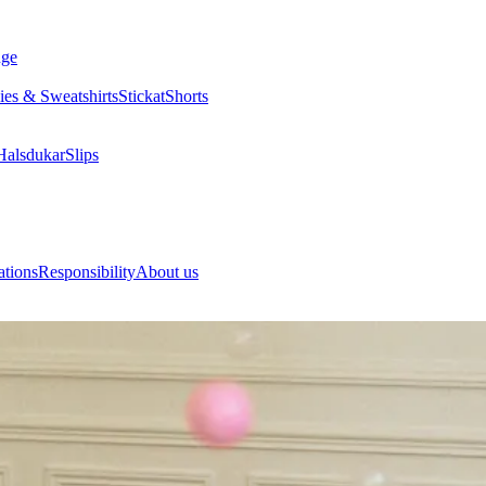
nge
es & Sweatshirts
Stickat
Shorts
Halsdukar
Slips
ations
Responsibility
About us