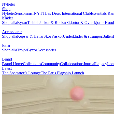
Nyheter
Shop
Nyheter
Sensommar
NYTT
Les Deux International Club
Essentials Ra
Kläder
Shop alla
Byxor
T-shirts
Jackor & Rockar
Skjortor & Overskjortor
Hoodi
Accessoarer
Shop alla
Kepsar & Hattar
Skor
Väskor
Underkläder & strumpor
Bälten
Barn
Shop alla
Tröjor
Byxor
Accessories
Brand
Brand Home
Collections
Community
Collaborations
Journal
Legacy
Loc
Latest
The Spectator’s Lounge
The Paris Flagship Launch
Collaborations
Prince / Les Deux
KB: The Anniversary Editions
Collections
Les Deux International Club
Summer 2026