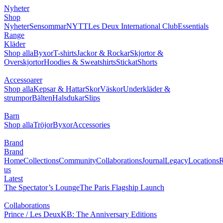
Nyheter
Shop
Nyheter
Sensommar
NYTT
Les Deux International Club
Essentials
Range
Kläder
Shop alla
Byxor
T-shirts
Jackor & Rockar
Skjortor &
Overskjortor
Hoodies & Sweatshirts
Stickat
Shorts
Accessoarer
Shop alla
Kepsar & Hattar
Skor
Väskor
Underkläder &
strumpor
Bälten
Halsdukar
Slips