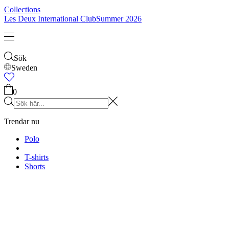
Barn
Shop alla
Tröjor
Byxor
Accessories