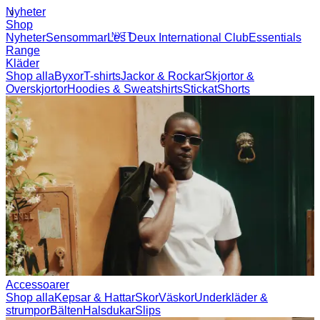
Nyheter
Shop
Nyheter
Sensommar
NYTT
Les Deux International Club
Essentials
Range
Kläder
Shop alla
Byxor
T-shirts
Jackor & Rockar
Skjortor &
Overskjortor
Hoodies & Sweatshirts
Stickat
Shorts
Accessoarer
Shop alla
Kepsar & Hattar
Skor
Väskor
Underkläder &
strumpor
Bälten
Halsdukar
Slips