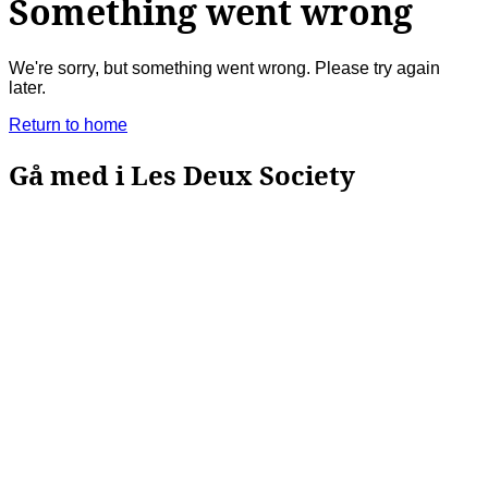
FAQ
Kontakt
Leverans
Retur
Reklamation
Les Deux
Om oss
Responsibility
Karriärer
Partner Platform
B2B-login
Stores
Land
Sweden
Kundservice
FAQ
Kontakt
Leverans
Retur
Reklamation
Les Deux