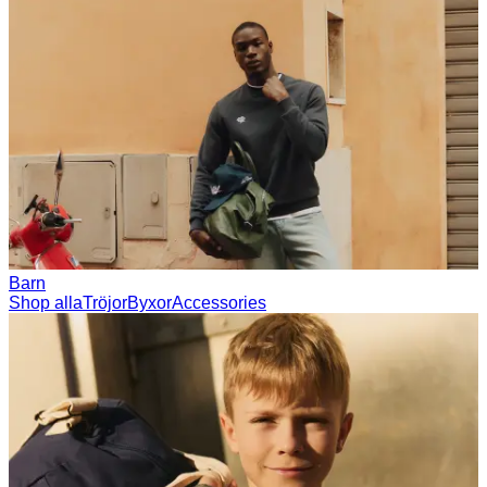
Barn
Shop alla
Tröjor
Byxor
Accessories